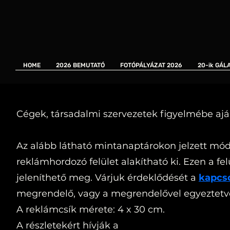
HOME
2026 BEMUTATÓ
FOTÓPÁLYÁZAT 2026
20-ik GÁL
Cégek, társadalmi szervezetek figyelmébe ajá
Az alább látható mintanaptárokon jelzett mó
reklámhordozó felület alakítható ki. Ezen a 
jeleníthető meg. Várjuk érdeklődését a
kapcso
megrendelő, vagy a megrendelővel egyeztetv
A reklámcsík mérete: 4 x 30 cm.
A részletekért hívják a